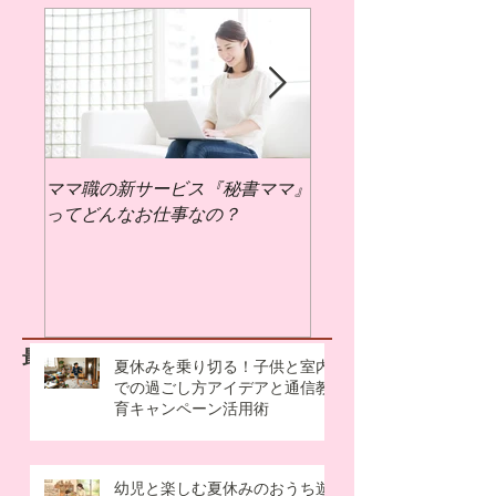
てご紹介します。 この記事を読めば、
特集記事
今年の母の日がもっと深く、心温まる
ものになるはずですよ。 母の日の始ま
りはいつ？子供向けにわかりやすく伝
える由来のお話 母の日がどのようにし
て始まったのか、そのルーツは今から
約100年以上前のアメリカにまでさかの
ぼります。お子さんにお話しするとき
ママ職の新サービス『秘書ママ』
ママ職でお仕事するに
は、こんな風に伝えてあげてください
ってどんなお仕事なの？
ばいいの？
ね。 アメリカの一人の女性から始まっ
た「お母さんへの感謝」 アメリカに、
アンナ・ジャービスという名前の女性
がいました。彼女には大好きで尊敬す
るお母さんがいましたが、そのお母さ
最新記事
夏休みを乗り切る！子供と室内
んが亡くなってしまったとき、アンナ
での過ごし方アイデアと通信教
育キャンペーン活用術
さんは「生きているうちにもっと感謝
の気持ちを伝えればよかった」と強く