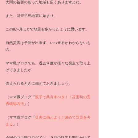
大雨の被害のあった地域も広くありますよね。
また、能登半島地震に始まり、
この8か月ほどで地震も多かったように思います。
自然災害は予測が出来ず、いつ来るかわからないも
の。
ママ職ブログでも、過去何度か様々な視点で取り上
げてきましたが
備えられるときに備えておきましょう。
（ママ職ブログ『
親子で共有すべき！！災害時の安
否確認方法
』）
（ママ職ブログ『
災害に備えよう！改めて防災を考
える
』）
今回のママ職ブログでは、９月の防災月間にかけて