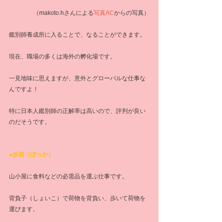
（makoto.hさんによる
写真AC
からの写真）
鑑別師養成所に入ることで、なることができます。
現在、職場の多くは海外の孵化場です。
一見地味に思えますが、意外とグローバルな仕事な
んですよ！
特に日本人鑑別師の正解率は高いので、評判が良い
のだそうです。
●歩荷（ぼっか）
山小屋に食料などの必需品を運ぶ仕事です。
背負子（しょいこ）で荷物を背負い、歩いて荷物を
運びます。