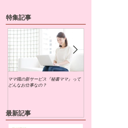
特集記事
ママ職の新サービス『秘書ママ』って
ママ職でお仕事するに
どんなお仕事なの？
いの？
最新記事