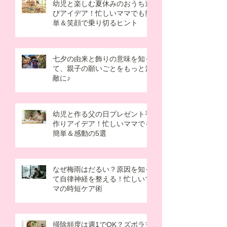
幼児と楽しむ夏休みのおうち遊
びアイデア！忙しいママでも簡
単＆笑顔で乗り切るヒント
七夕の由来と飾りの意味を知っ
て、親子の願いごとをもっと素
敵に♪
幼児と作る父の日プレゼント手
作りアイデア！忙しいママでも
簡単＆感動の5選
なぜ梅雨はだるい？原因を知っ
て自律神経を整える！忙しいマ
マの時短ケア術
掃除頻度は週1でOK？ズボラ主