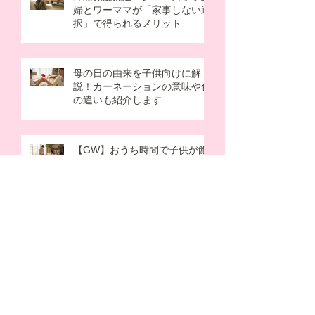
婦とワーママが「家事しない選
択」で得られるメリット
母の日の由来を子供向けに解
説！カーネーションの意味や色
の違いも紹介します
【GW】おうち時間で子供が飽
きない遊び10選！ワンオペの過
ごし方のコツも解説
朝晩の冷え込みに！家族の“あ
ったか支度”はじめました
子どもが寝たあとに…秋の夜長