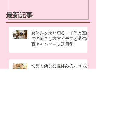
最新記事
夏休みを乗り切る！子供と室内
での過ごし方アイデアと通信教
育キャンペーン活用術
幼児と楽しむ夏休みのおうち遊
びアイデア！忙しいママでも簡
単＆笑顔で乗り切るヒント
七夕の由来と飾りの意味を知っ
て、親子の願いごとをもっと素
敵に♪
幼児と作る父の日プレゼント手