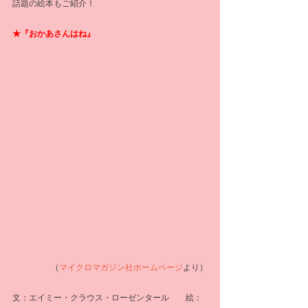
話題の絵本もご紹介！
★『おかあさんはね』
（
マイクロマガジン社ホームページ
より）
文：エイミー・クラウス・ローゼンタール　　絵：