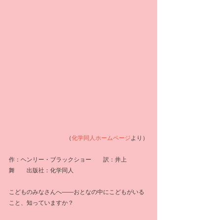
（
化学同人ホームページ
より）
作：ヘンリー・ブラックショー　　訳：井上　
舞　　出版社：化学同人
こどものみなさんへ――おとなの中にこどもがいる
こと、知っていますか？