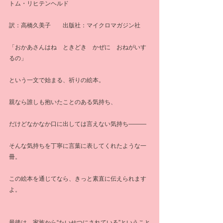
トム・リヒテンヘルド
訳：高橋久美子　　出版社：マイクロマガジン社
「おかあさんはね　ときどき　かぜに　おねがいす
るの」
という一文で始まる、祈りの絵本。
親なら誰しも抱いたことのある気持ち、
だけどなかなか口に出しては言えない気持ち―――
そんな気持ちを丁寧に言葉に表してくれたような一
冊。
この絵本を通じてなら、きっと素直に伝えられます
よ。
最後は、家族から“たいせつにされている”ということ