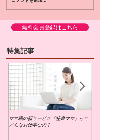
コメントを追加…
無料会員登録はこちら
特集記事
ママ職の新サービス『秘書ママ』って
ママ職でお仕事するに
どんなお仕事なの？
いの？