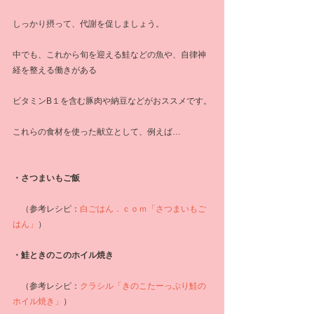
しっかり摂って、代謝を促しましょう。
中でも、これから旬を迎える鮭などの魚や、自律神
経を整える働きがある
ビタミンB１を含む豚肉や納豆などがおススメです。
これらの食材を使った献立として、例えば…
・さつまいもご飯
　（参考レシピ：
白ごはん．ｃｏｍ「さつまいもご
はん」
）
・鮭ときのこのホイル焼き
　（参考レシピ：
クラシル「きのこたーっぷり鮭の
ホイル焼き」
）