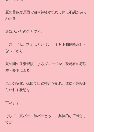
夏の暑さが原因で自律神経が乱れて体に不調があら
われる
暑気あたりのことです。
一方、『秋バテ』はというと、９月下旬以降涼しく
なってから、
夏の間の生活習慣によるダメージや、秋特有の寒暖
差・長雨による
気圧の変化が原因で自律神経が乱れ、体に不調があ
らわれる状態を
言います。
そして、夏バテ・秋バテともに、具体的な症状とし
ては