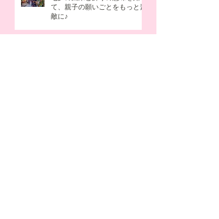
て、親子の願いごとをもっと素
敵に♪
幼児と作る父の日プレゼント手
作りアイデア！忙しいママでも
簡単＆感動の5選
なぜ梅雨はだるい？原因を知っ
て自律神経を整える！忙しいマ
マの時短ケア術
掃除頻度は週1でOK？ズボラ主
婦とワーママが「家事しない選
択」で得られるメリット
母の日の由来を子供向けに解