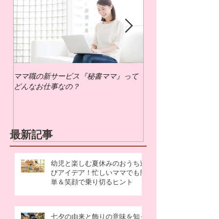
ママ職の新サービス『秘書ママ』って
ママ職でお仕事するに
どんなお仕事なの？
いの？
最新記事
幼児と楽しむ夏休みのおうち遊
びアイデア！忙しいママでも簡
単＆笑顔で乗り切るヒント
七夕の由来と飾りの意味を知っ