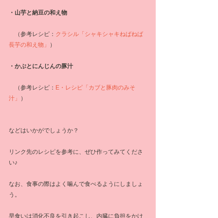
・山芋と納豆の和え物
　（参考レシピ：
クラシル「シャキシャキねばねば 
長芋の和え物」
）
・かぶとにんじんの豚汁
　（参考レシピ：
E・レシピ「カブと豚肉のみそ
汁」
）
などはいかがでしょうか？
リンク先のレシピを参考に、ぜひ作ってみてくださ
い♪
なお、食事の際はよく噛んで食べるようにしましょ
う。
早食いは消化不良を引き起こし、内臓に負担をかけ