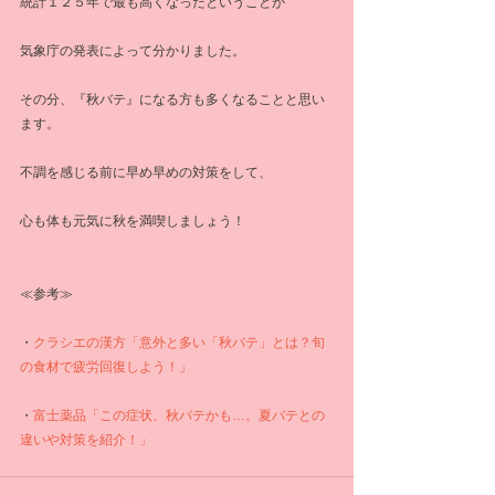
統計１２５年で最も高くなったということが
気象庁の発表によって分かりました。
その分、『秋バテ』になる方も多くなることと思い
ます。
不調を感じる前に早め早めの対策をして、
心も体も元気に秋を満喫しましょう！
≪参考≫
・
クラシエの漢方「意外と多い「秋バテ」とは？旬
の食材で疲労回復しよう！」
・
富士薬品「この症状、秋バテかも…。夏バテとの
違いや対策を紹介！」