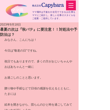
​ママ職
ママ職®は子連れや在宅でできるお仕事を
ママにご紹介し、
新しい仕事のスタイルを
ご提案・ご提供しています。
2023年9月18日
暑夏の次は『秋バテ』に要注意！！対処法や予
防法は？
みなさん、こんにちは！
今日は“敬老の日”ですね。
祝日でもありますので、多くの方がおじいちゃんや
おばあちゃんと一緒に
お過ごしのことと思います。
贈り物や手紙などで日頃の感謝を伝えるとともに、
たまには
絵本を開きながら、団らんのひと時を過ごしてみて