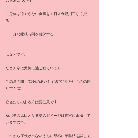
のお湯につかる
・身体を冷やさない食事を１日３食規則正しく摂
る　　
・十分な睡眠時間を確保する
…などです。
たとえ今は元気に過ごせていても、
この夏の間、“冷房のあたりすぎ”や“冷たいものの摂
りすぎ”に
心当たりのある方は要注意です！
秋バテの原因となる夏のダメージは確実に蓄積して
いますので、
これから症状が出ないうちに早めに予防法を試して