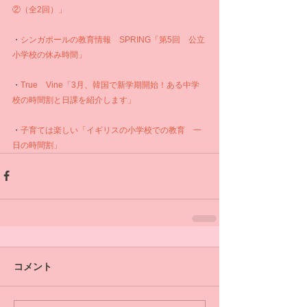
②（全2回）」
・
シンガポールの教育情報　SPRING「第5回　公立
小学校の休み時間」
・
True　Vine「3月、韓国で新学期開始！ある中学
校の時間割と日課を紹介します」
・
子育ては楽しい「イギリスの小学校での教育　一
日の時間割」
コメント