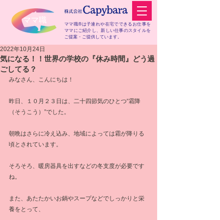
​ママ職
ママ職®は子連れや在宅でできるお仕事を
ママにご紹介し、
新しい仕事のスタイルを
ご提案・ご提供しています。
2022年10月24日
気になる！！世界の学校の『休み時間』どう過
ごしてる？
みなさん、こんにちは！
昨日、１０月２３日は、二十四節気のひとつ“霜降
（そうこう）”でした。
朝晩はさらに冷え込み、地域によっては霜が降りる
頃とされています。
そろそろ、暖房器具を出すなどの冬支度が必要です
ね。
また、あたたかいお鍋やスープなどでしっかりと栄
養をとって、