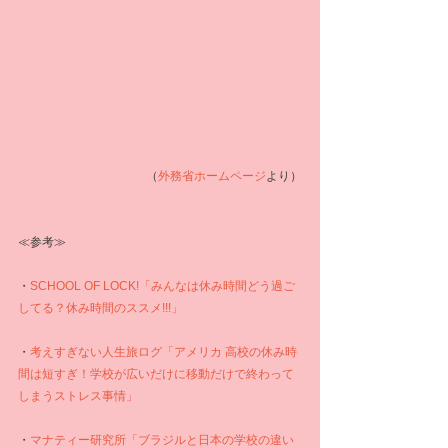
（
外務省ホームページ
より）
≪参考≫
・
SCHOOL OF LOCK!「みんなは休み時間どう過ご
してる？休み時間のススメ!!!」
・
考えすぎない人生旅ログ「アメリカ 高校の休み時
間は短すぎ！学校が広いだけに移動だけで終わって
しまうストレス事情」
・
マナティー研究所「ブラジルと日本の学校の違い