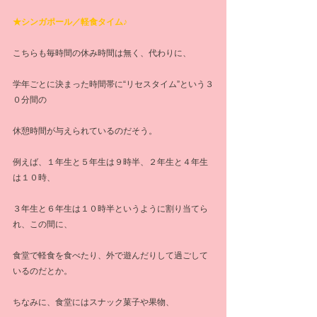
★シンガポール／軽食タイム♪
こちらも毎時間の休み時間は無く、代わりに、
学年ごとに決まった時間帯に“リセスタイム”という３
０分間の
休憩時間が与えられているのだそう。
例えば、１年生と５年生は９時半、２年生と４年生
は１０時、
３年生と６年生は１０時半というように割り当てら
れ、この間に、
食堂で軽食を食べたり、外で遊んだりして過ごして
いるのだとか。
ちなみに、食堂にはスナック菓子や果物、