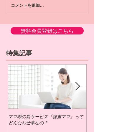
コメントを追加…
無料会員登録はこちら
特集記事
ママ職の新サービス『秘書ママ』って
ママ職でお仕事するに
どんなお仕事なの？
いの？