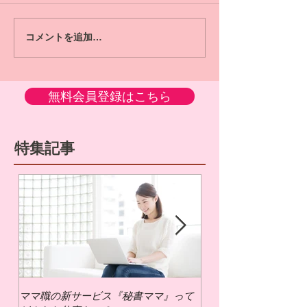
コメントを追加…
無料会員登録はこちら
特集記事
ママ職の新サービス『秘書ママ』って
ママ職でお仕事するに