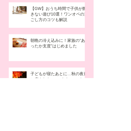
【GW】おうち時間で子供が飽
きない遊び10選！ワンオペの過
ごし方のコツも解説
朝晩の冷え込みに！家族の“あ
ったか支度”はじめました
子どもが寝たあとに…秋の夜長
に癒されたい。パパママのため
の“夜活”アイデア
アーカイブ
2026年8月
（1）
1件の記事
2026年7月
（2）
2件の記事