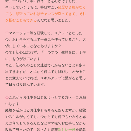
命、一つずつ丁寧に行うことを心がけました。
そうしていくうちに、特段すごい
経歴や資格がなく
ても、頑張っていればチャンスが巡ってきて、それ
を掴むこともできる
んだなと思いました。
◇
マネージャー等を経験して、スタッフとなった
今、お仕事をする上で一番気を使っていること、大
切にしていることなどありますか？
今でも初心は忘れず、「一つずつ一生懸命に、丁寧
に」を心がけています。
また、初めてのことの連続でわからないことも多々
出てきますが、とにかく何にでも挑戦し、わかるこ
とに変えていければ、スキルアップに繋がると思っ
て日々取り組んでいます。
◇
これからお仕事をはじめようとする方へ一言お願
いします。
経験を活かせるお仕事ももちろんありますが、経験
やスキルがなくても、今からでも何でもやろうと思
えば何でもできるんだなとママ職でお仕事しながら
改めて思ったので、皆さんも是非
新しい一歩
を踏み