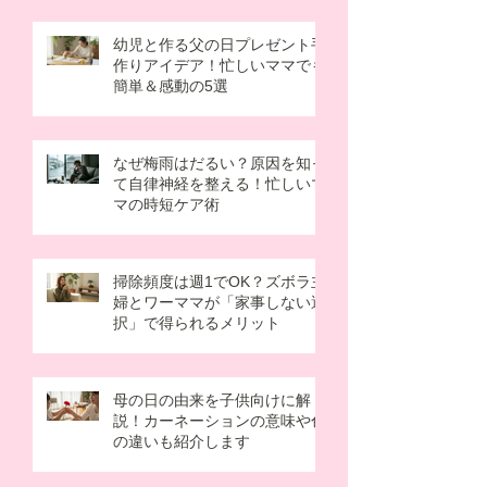
幼児と作る父の日プレゼント手
作りアイデア！忙しいママでも
簡単＆感動の5選
なぜ梅雨はだるい？原因を知っ
て自律神経を整える！忙しいマ
マの時短ケア術
掃除頻度は週1でOK？ズボラ主
婦とワーママが「家事しない選
択」で得られるメリット
母の日の由来を子供向けに解
説！カーネーションの意味や色
の違いも紹介します