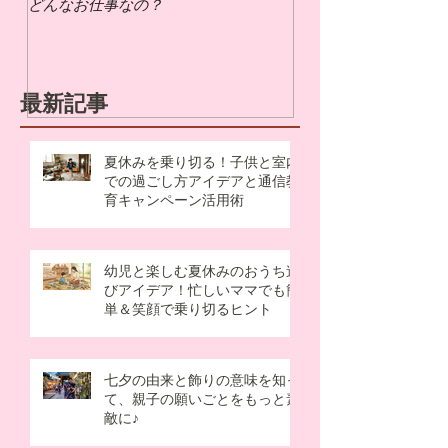
どんなお仕事なの？
いの？
最新記事
夏休みを乗り切る！子供と室内
での過ごし方アイデアと通信教
育キャンペーン活用術
幼児と楽しむ夏休みのおうち遊
びアイデア！忙しいママでも簡
単＆笑顔で乗り切るヒント
七夕の由来と飾りの意味を知っ
て、親子の願いごとをもっと素
敵に♪