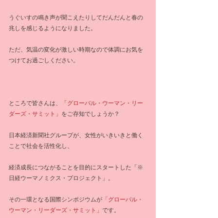
うぐいすの鳴き声が聞こえたりしてだんだんと春の
兆しを感じるようになりました。
ただ、気温の変化が激しい時期なので体調にお気を
つけてお過ごしください。
ところで皆さんは、
「グローバル・ウーマン・リー
ダーズ・サミット」
をご存知でしょうか？
日本経済新聞社グループが、女性がいきいきと働く
ことで社会を活性化し、
経済成長につながることを目的にスタートした「※
日経ウーマノミクス・プロジェクト」。
その一環となる国際シンポジウムが
「グローバル・
ウーマン・リーダーズ・サミット」
です。