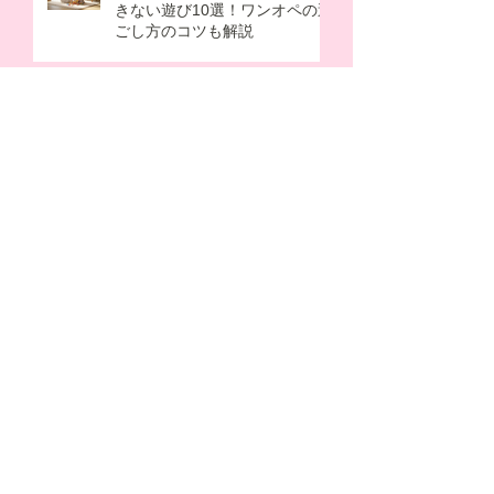
きない遊び10選！ワンオペの過
ごし方のコツも解説
朝晩の冷え込みに！家族の“あ
ったか支度”はじめました
子どもが寝たあとに…秋の夜長
に癒されたい。パパママのため
の“夜活”アイデア
女性のキャリアを応援！
「Women in Action: Choosing
Your Career」
アーカイブ