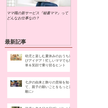
ママ職の新サービス『秘書ママ』って
ママ職でお仕事するに
どんなお仕事なの？
いの？
最新記事
幼児と楽しむ夏休みのおうち遊
びアイデア！忙しいママでも簡
単＆笑顔で乗り切るヒント
七夕の由来と飾りの意味を知っ
て、親子の願いごとをもっと素
敵に♪