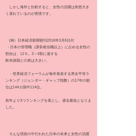
　しかし海外と比較すると、女性の活躍は依然大き
く遅れているのが実情です。
　(例）日本経済新聞朝刊2018年3月6日付
 ・日本の管理職（課長相当職以上）に占める女性の
割合は、12％。3～4割に達する
欧米諸国との差は大きい。
　・世界経済フォーラムが毎年発表する男女平等ラ
ンキング（ジェンダー・ギャップ指数）の17年の順
位は144カ国中114位。
前年より3つランキングを落とし、過去最低となりま
した。
​　そんな現状の中行われた日本の未来と女性の活躍