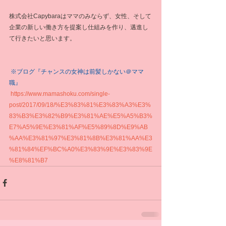
株式会社Capybaraはママのみならず、女性、そして
企業の新しい働き方を提案し仕組みを作り、邁進し
て行きたいと思います。
※ブログ『チャンスの女神は前髪しかない＠ママ
職』
https://www.mamashoku.com/single-
post/2017/09/18/%E3%83%81%E3%83%A3%E3%
83%B3%E3%82%B9%E3%81%AE%E5%A5%B3%
E7%A5%9E%E3%81%AF%E5%89%8D%E9%AB
%AA%E3%81%97%E3%81%8B%E3%81%AA%E3
%81%84%EF%BC%A0%E3%83%9E%E3%83%9E
%E8%81%B7