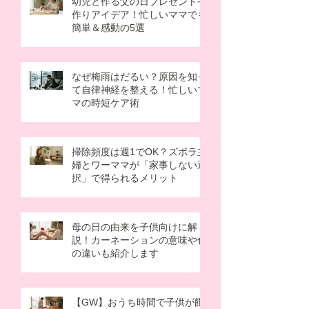
幼児と作る父の日プレゼント手
作りアイデア！忙しいママでも
簡単＆感動の5選
なぜ梅雨はだるい？原因を知っ
て自律神経を整える！忙しいマ
マの時短ケア術
掃除頻度は週1でOK？ズボラ主
婦とワーママが「家事しない選
択」で得られるメリット
母の日の由来を子供向けに解
説！カーネーションの意味や色
の違いも紹介します
【GW】おうち時間で子供が飽