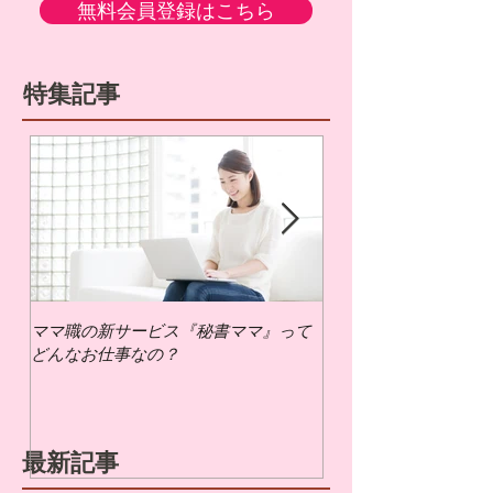
無料会員登録はこちら
特集記事
ママ職の新サービス『秘書ママ』って
ママ職でお仕事するに
どんなお仕事なの？
いの？
最新記事