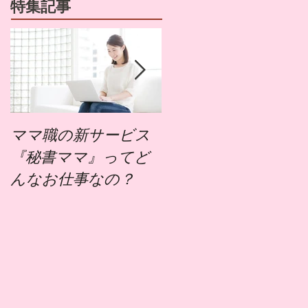
特集記事
ママ職の新サービス
ママ職でお仕事する
『秘書ママ』ってど
にはどうすればいい
んなお仕事なの？
の？