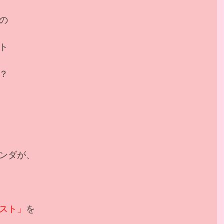
の
ト
？
ンダが、
スト」
を