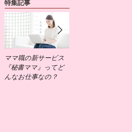
特集記事
ママ職の新サービス
ママ職でお仕事する
『秘書ママ』ってど
にはどうすればいい
んなお仕事なの？
の？