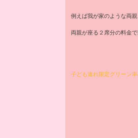
例えば我が家のような両親
両親が座る２席分の料金で
子ども連れ限定グリーン車