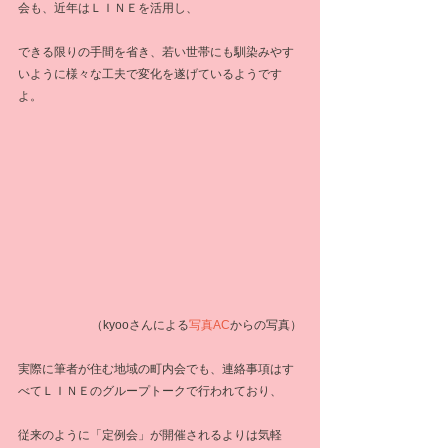
会も、近年はＬＩＮＥを活用し、
できる限りの手間を省き、若い世帯にも馴染みやす
いように様々な工夫で変化を遂げているようです
よ。
  （kyooさんによる
写真AC
からの写真）
実際に筆者が住む地域の町内会でも、連絡事項はす
べてＬＩＮＥのグループトークで行われており、
従来のように「定例会」が開催されるよりは気軽