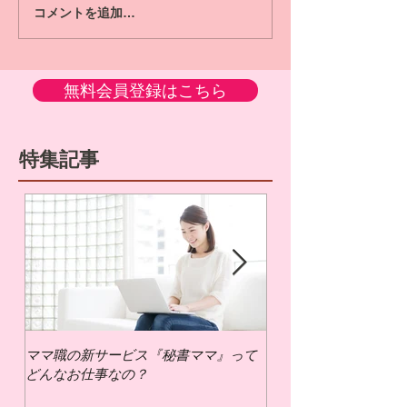
コメントを追加…
無料会員登録はこちら
特集記事
ママ職の新サービス『秘書ママ』って
ママ職でお仕事するに
どんなお仕事なの？
いの？