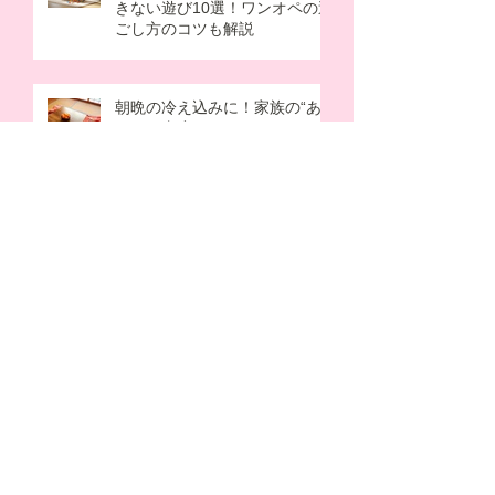
きない遊び10選！ワンオペの過
ごし方のコツも解説
朝晩の冷え込みに！家族の“あ
ったか支度”はじめました
子どもが寝たあとに…秋の夜長
に癒されたい。パパママのため
の“夜活”アイデア
アーカイブ
2026年8月
（1）
1件の記事
2026年7月
（2）
2件の記事
2026年6月
（2）
2件の記事
2026年5月
（2）
2件の記事