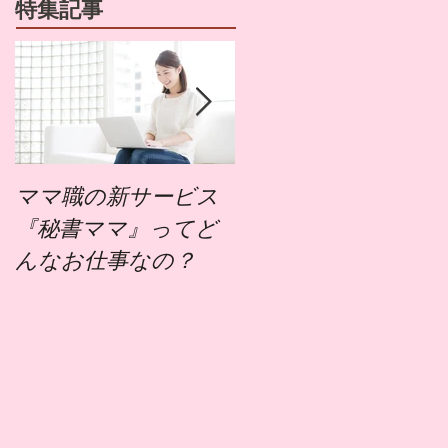
特集記事
ママ職の新サービス
ママ職でお仕事する
『秘書ママ』ってど
にはどうすればいい
んなお仕事なの？
の？