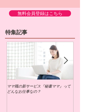
無料会員登録はこちら
特集記事
ママ職の新サービス『秘書ママ』って
ママ職でお仕事するに
どんなお仕事なの？
いの？