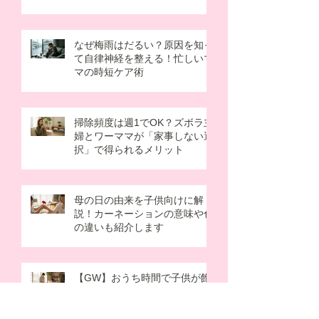
なぜ梅雨はだるい？原因を知っ
て自律神経を整える！忙しいマ
マの時短ケア術
掃除頻度は週1でOK？ズボラ主
婦とワーママが「家事しない選
択」で得られるメリット
母の日の由来を子供向けに解
説！カーネーションの意味や色
の違いも紹介します
【GW】おうち時間で子供が飽
きない遊び10選！ワンオペの過
ごし方のコツも解説