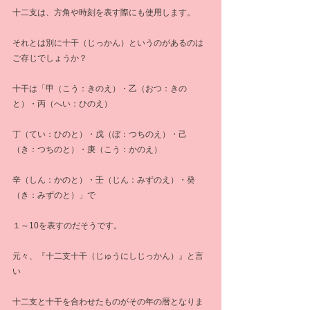
十二支は、方角や時刻を表す際にも使用します。
それとは別に十干（じっかん）というのがあるのは
ご存じでしょうか？
十干は「甲（こう：きのえ）・乙（おつ：きの
と）・丙（へい：ひのえ）
丁（てい：ひのと）・戊（ぼ：つちのえ）・己
（き：つちのと）・庚（こう：かのえ）
辛（しん：かのと）・壬（じん：みずのえ）・癸
（き：みずのと）」で
１～10を表すのだそうです。
元々、『十二支十干（じゅうにしじっかん）』と言
い
十二支と十干を合わせたものがその年の暦となりま