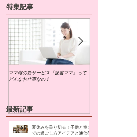
特集記事
ママ職の新サービス『秘書ママ』って
ママ職でお仕事するに
どんなお仕事なの？
いの？
最新記事
夏休みを乗り切る！子供と室内
での過ごし方アイデアと通信教