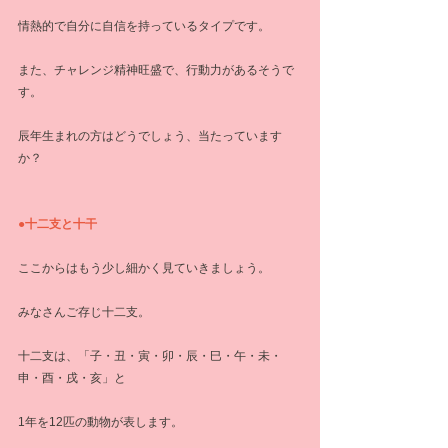
情熱的で自分に自信を持っているタイプです。
また、チャレンジ精神旺盛で、行動力があるそうで
す。
辰年生まれの方はどうでしょう、当たっています
か？
●十二支と十干
ここからはもう少し細かく見ていきましょう。
みなさんご存じ十二支。
十二支は、「子・丑・寅・卯・辰・巳・午・未・
申・酉・戌・亥」と
1年を12匹の動物が表します。