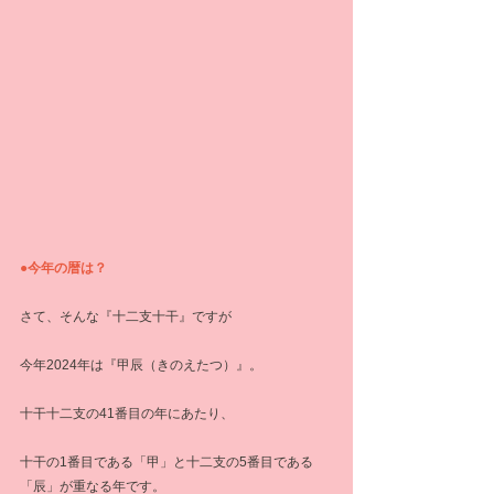
●今年の暦は？
さて、そんな『十二支十干』ですが
今年2024年は『甲辰（きのえたつ）』。
十干十二支の41番目の年にあたり、
十干の1番目である「甲」と十二支の5番目である
「辰」が重なる年です。