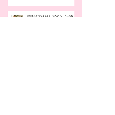
掃除頻度は週1でOK？ズボラ主
婦とワーママが「家事しない選
択」で得られるメリット
母の日の由来を子供向けに解
説！カーネーションの意味や色
の違いも紹介します
【GW】おうち時間で子供が飽
きない遊び10選！ワンオペの過
ごし方のコツも解説
朝晩の冷え込みに！家族の“あ
ったか支度”はじめました