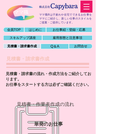
​ママ職
ママ職®は子連れや在宅でできるお仕事を
ママにご紹介し、
新しい仕事のスタイルを
ご提案・ご提供しています。
会員TOP
はじめに
お仕事紹・登録・応募
スキルアップ講座
雇用形態と注意事項
見積書・請求書作成
Q＆A
お問合せ
​見積書・請求書作成
見積書・請求書の流れ・作成方法をご紹介してお
ります。
お仕事をスタートする方は必ずご確認ください。
​見積書・作業表作成の流れ
​単発のお仕事