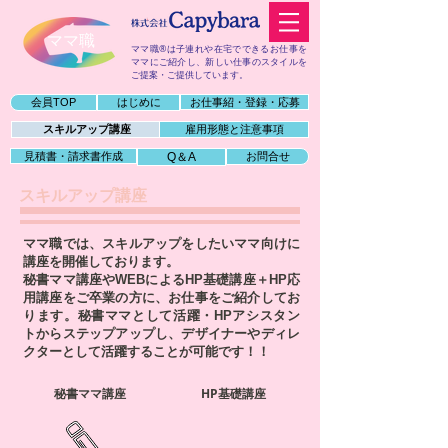
​ママ職
ママ職®は子連れや在宅でできるお仕事を
ママにご紹介し、
新しい仕事のスタイルを
ご提案・ご提供しています。
会員TOP
はじめに
お仕事紹・登録・応募
スキルアップ講座
雇用形態と注意事項
見積書・請求書作成
Q＆A
お問合せ
スキルアップ講座
ママ職では、スキルアップをしたいママ向けに
講座を開催しております。
秘書ママ講座やWEBによるHP基礎講座＋HP応
用講座をご卒業の方に、お仕事をご紹介してお
ります。秘書ママとして活躍・HPアシスタン
トからステップアップし、デザイナーやディレ
クターとして活躍することが可能です！！
​秘書ママ講座
HP基礎講座