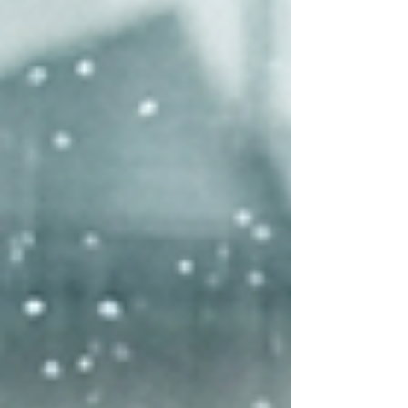
しいママでも隙間時間で簡単に挑戦で
きる、幼児と一緒に作る父の日プレゼ
ントのアイデアをご紹介します。 父の
日に幼児と手作りプレゼントを贈ろ
う！喜ばれる理由とは パパにとって、
子供からのプレゼントは何物にも代え
がたい宝物です。 特に幼児期の子供が
一生懸命に作った作品には、その時だ
けの愛らしさが詰まっています。 成長
を感じる！世界に一つだけの贈り物 手
作りのプレゼントは、子供の成長をダ
イレクトに感じられるのが最大の魅力
です。 去年はなぐり書きしかできなか
った子が、今年は顔らしいものが描け
るようになったり、色の好みがはっき
りしてきたり。 そんな些細な変化に、