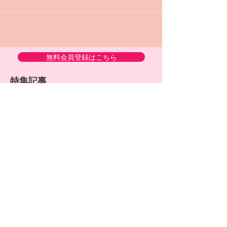
です。 ジメジメとした日が続く梅雨の
時期、なんとなく体が重かったり、や
る気が出なかったりすることはありま
せんか？ 「朝、起きるのがつらい」
「家事がはかどらない」と感じるの
は、決してママの怠け心ではありませ
ん。 実は、梅雨特有の気候が私たちの
無料会員登録はこちら
体に大きな影響を与えているのです。
今回は、梅雨のだるさの原因である自
特集記事
律神経の乱れを整え、忙しい毎日を少
しでも軽やかに過ごすための時短ケア
術をお伝えします。 梅雨の時期に体が
だるい本当の原因は「自律神経の乱
れ」だった 梅雨になると、多くのママ
を悩ませる「だるさ」や「頭痛」。 そ
の大きな要因は、気圧や湿度、気温の
ママ職の新サービス『秘書ママ』
ママ職でお仕事するに
激しい変化によって【自律神経】が乱