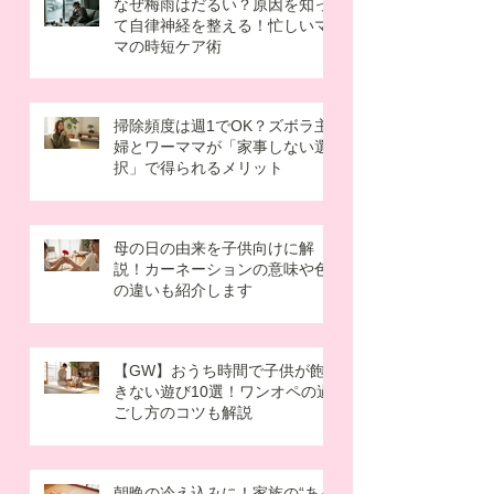
なぜ梅雨はだるい？原因を知っ
て自律神経を整える！忙しいマ
マの時短ケア術
掃除頻度は週1でOK？ズボラ主
婦とワーママが「家事しない選
択」で得られるメリット
母の日の由来を子供向けに解
説！カーネーションの意味や色
の違いも紹介します
【GW】おうち時間で子供が飽
きない遊び10選！ワンオペの過
ごし方のコツも解説
朝晩の冷え込みに！家族の“あっ