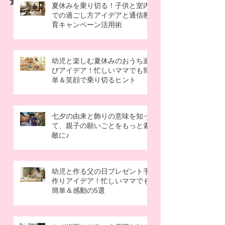
最新記事
イテム。 保温ポットが1つあると、忙
夏休みを乗り切る！子供と室内
での過ごし方アイデアと通信教
しい朝でも
育キャンペーン活用術
幼児と楽しむ夏休みのおうち遊
びアイデア！忙しいママでも簡
単＆笑顔で乗り切るヒント
七夕の由来と飾りの意味を知っ
て、親子の願いごとをもっと素
敵に♪
幼児と作る父の日プレゼント手
作りアイデア！忙しいママでも
簡単＆感動の5選