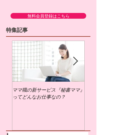
ことも。 そこで今回のママ職ブログで
は、 『今日からできる、家族のあった
無料会員登録はこちら
か支度』 をまとめてみました！ ★ 足
特集記事
元からポカポカ！スリッパ＆靴下をチ
ェンジ まずは手軽に始められる足元の
衣替え。 夏のままのスリッパや薄手の
靴下、まだ使っていませんか？ ふわふ
わ素材のルームシューズや裏起毛ソッ
クスに変えるだけで、 足先の冷えがぐ
んとラクに。 子どもには“滑りにくいタ
イプ”が安心です◎ ★ 朝の温活習慣で 1
ママ職の新サービス『秘書ママ』
ママ職でお仕事するに
日のスタートを気持ちよく 冷えた体を
ってどんなお仕事なの？
ばいいの？
起こすには、あたたかい飲み物がいち
ばん。 ・白湯 ・ホットミルク ・ルイ
ボスティーや麦茶のホット版 どれも手
軽で、子どもも飲みやすい“朝の温活”ア