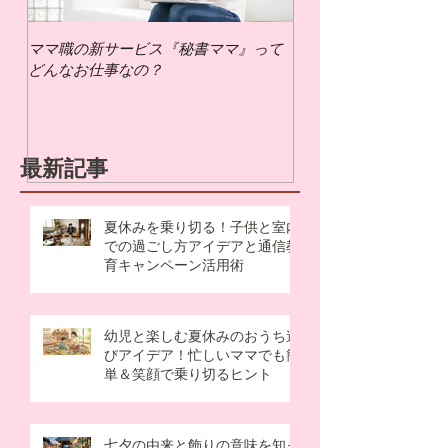
ママ職の新サービス『秘書ママ』って
ママ職でお仕事するに
どんなお仕事なの？
いの？
最新記事
夏休みを乗り切る！子供と室内
での過ごし方アイデアと通信教
育キャンペーン活用術
幼児と楽しむ夏休みのおうち遊
びアイデア！忙しいママでも簡
単＆笑顔で乗り切るヒント
七夕の由来と飾りの意味を知っ