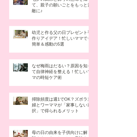
て、親子の願いごとをもっと素
敵に♪
幼児と作る父の日プレゼント手
作りアイデア！忙しいママでも
簡単＆感動の5選
なぜ梅雨はだるい？原因を知っ
て自律神経を整える！忙しいマ
マの時短ケア術
掃除頻度は週1でOK？ズボラ主
婦とワーママが「家事しない選
択」で得られるメリット
母の日の由来を子供向けに解