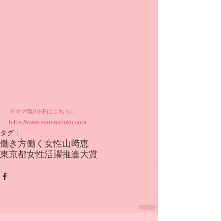
※ママ職のHPはこちら↓
https://www.mamashoku.com
タグ：
働き方
働く女性
山﨑恵
東京都女性活躍推進大賞