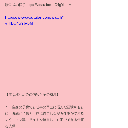
贈呈式の様子 https://youtu.be/llbO4gYb-bM
https://www.youtube.com/watch?
v=llbO4gYb-bM
【主な取り組みの内容とその成果】
１．自身の子育てと仕事の両立に悩んだ経験をもと
に、母親が子供と一緒に過ごしながら仕事ができる
よう「ママ職」サイトを運営し、在宅でできる仕事
を提供