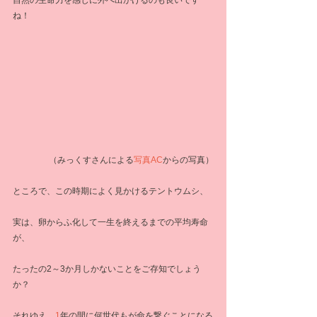
自然の生命力を感じに外へ出かけるのも良いです
ね！
（みっくすさんによる
写真AC
からの写真）
ところで、この時期によく見かけるテントウムシ、
実は、卵からふ化して一生を終えるまでの平均寿命
が、
たったの2～3か月しかないことをご存知でしょう
か？
それゆえ、
1
年の間に何世代もが命を繋ぐことになる