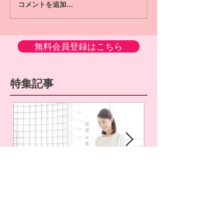
コメントを追加…
無料会員登録はこちら
特集記事
ママ職の新サービス『秘書ママ』って
ママ職でお仕事するに
どんなお仕事なの？
いの？