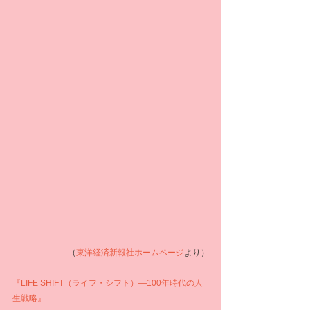
（
東洋経済新報社ホームページ
より）
『LIFE SHIFT（ライフ・シフト）―100年時代の人
生戦略』