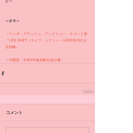
か？
≪参考≫
・
リンダ・グラットン、アンドリュー・スコット著
『LIFE SHIFT（ライフ・シフト）―100年時代の人
生戦略』
・
内閣府「令和3年版高齢社会白書」
コメント