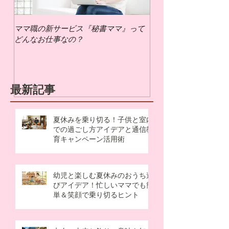
ママ職の新サービス『秘書ママ』って
ママ職でお仕事するに
どんなお仕事なの？
いの？
最新記事
夏休みを乗り切る！子供と室内
での過ごし方アイデアと通信教
育キャンペーン活用術
幼児と楽しむ夏休みのおうち遊
びアイデア！忙しいママでも簡
単＆笑顔で乗り切るヒント