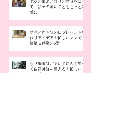
七夕の由来と飾りの意味を知っ
て、親子の願いごとをもっと素
敵に♪
幼児と作る父の日プレゼント手
作りアイデア！忙しいママでも
簡単＆感動の5選
なぜ梅雨はだるい？原因を知っ
て自律神経を整える！忙しいマ
マの時短ケア術
掃除頻度は週1でOK？ズボラ主
婦とワーママが「家事しない選
択」で得られるメリット
母の日の由来を子供向けに解