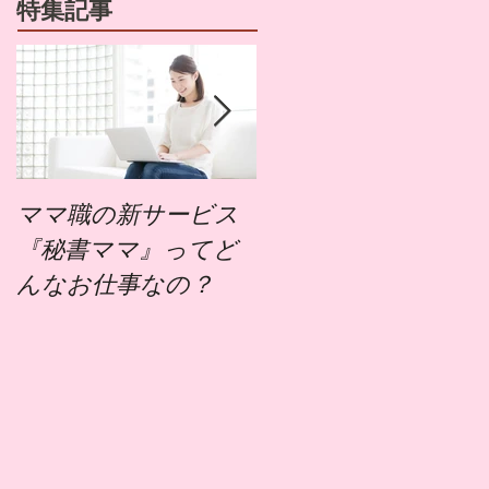
特集記事
ママ職の新サービス
ママ職でお仕事する
『秘書ママ』ってど
にはどうすればいい
んなお仕事なの？
の？