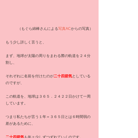
（もぐら綿棒さんによる
写真AC
からの写真）
もう少し詳しく言うと、
まず、地球が太陽の周りをまわる際の軌道を２４分
割し、
それぞれに名前を付けたのが
二十四節気
としている
のですが、
この軌道を、地球は３６５．２４２２日かけて一周
しています。
つまり私たちが言う１年＝３６５日とは６時間弱の
差があるために、
二十四節気
も年々少しずつずれていくのです。