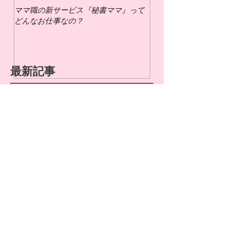
ママ職の新サービス『秘書ママ』って
ママ職でお仕事するに
どんなお仕事なの？
いの？
最新記事
夏休みを乗り切る！子供と室内
での過ごし方アイデアと通信教
育キャンペーン活用術
幼児と楽しむ夏休みのおうち遊
びアイデア！忙しいママでも簡
単＆笑顔で乗り切るヒント
七夕の由来と飾りの意味を知っ
て、親子の願いごとをもっと素