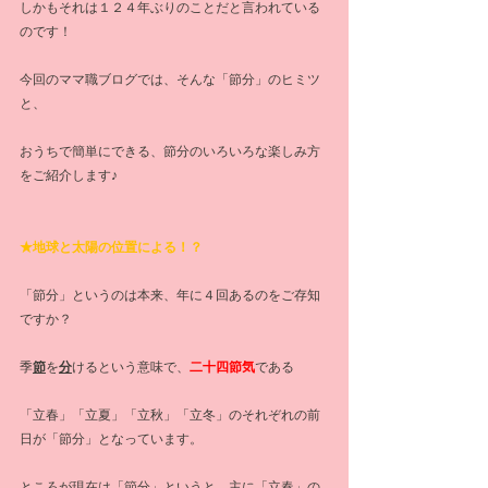
しかもそれは１２４年ぶりのことだと言われている
のです！
今回のママ職ブログでは、そんな「節分」のヒミツ
と、
おうちで簡単にできる、節分のいろいろな楽しみ方
をご紹介します♪
★地球と太陽の位置による！？
「節分」というのは本来、年に４回あるのをご存知
ですか？
季
節
を
分
けるという意味で、
二十四節気
である
「立春」「立夏」「立秋」「立冬」のそれぞれの前
日が「節分」となっています。
ところが現在は「節分」というと、主に「立春」の