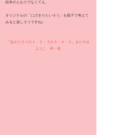
絵本のとおりでなくても、
オリジナルの「にげきりたいそう」を親子で考えて
みると楽しそうですね♪
『あかたろうの１・２・３の３・４・５』きたやま
ようこ　作・絵