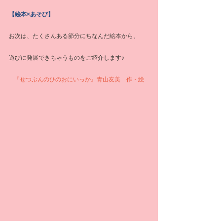
【絵本×あそび】
お次は、たくさんある節分にちなんだ絵本から、
遊びに発展できちゃうものをご紹介します♪
『せつぶんのひのおにいっか』青山友美　作・絵