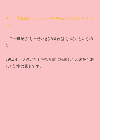
★『二十世紀(にじっせいき)の豫言(よげん)』がすご
い！
『二十世紀(にじっせいき)の豫言(よげん)』というの
は、
1901年（明治34年）報知新聞に掲載した未来を予測
した記事の題名です。