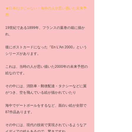
★日本だけじゃない！海外の人が思い描いた未来予
想
19世紀である1899年、フランスの葉巻の箱に描か
れ、
後にポストカードになった『En L'An 2000』という
シリーズがあります。
これは、当時の人が思い描いた2000年の未来予想の
絵なのです。
その中には、消防車・郵便配達・タクシーなどに翼
がつき、空を飛んでいる絵が描かれていたり
海中でゲートボールをするなど、面白い絵が全部で
87作品あります。
その中には、現代の技術で実現されているようなア
イディアの絵もあるので、驚きですね。