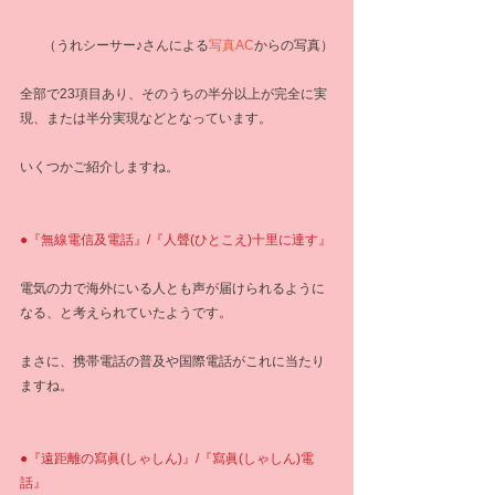
 （うれシーサー♪さんによる
写真AC
からの写真）
全部で23項目あり、そのうちの半分以上が完全に実
現、または半分実現などとなっています。
いくつかご紹介しますね。
●『無線電信及電話』/『人聲(ひとこえ)十里に達す』
電気の力で海外にいる人とも声が届けられるように
なる、と考えられていたようです。
まさに、携帯電話の普及や国際電話がこれに当たり
ますね。
●『遠距離の寫眞(しゃしん)』/『寫眞(しゃしん)電
話』