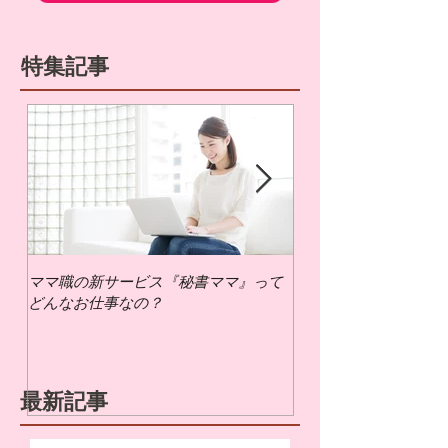
特集記事
ママ職の新サービス『秘書ママ』って
ママ職でお仕事するに
どんなお仕事なの？
いの？
最新記事