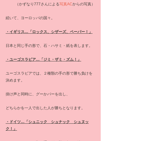
（かずなり777さんによる
写真AC
からの写真）
続いて、ヨーロッパの国々。
・イギリス…「ロックス、シザーズ、ペーパー！」
日本と同じ手の形で、石・ハサミ・紙を表します。
・ユーゴスラビア…「ジミ・ザミ・ズム！」
ユーゴスラビアでは、２種類の手の形で勝ち負けを
決めます。
掛け声と同時に、グーかパーを出し、
どちらかを一人で出した人が勝ちとなります。
・ドイツ…「シュニック　シュナック　シュヌッ
ク！」