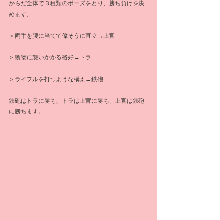
からだ全体で３種類のポーズをとり、勝ち負けを決
めます。
＞両手を腰に当てて偉そうに直立→上官
＞獲物に襲いかかる格好→トラ
＞ライフルを打つような構え→鉄砲
鉄砲はトラに勝ち、トラは上官に勝ち、上官は鉄砲
に勝ちます。