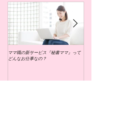
ママ職の新サービス『秘書ママ』って
ママ職でお仕事するに
どんなお仕事なの？
いの？
最新記事
幼児と楽しむ夏休みのおうち遊
びアイデア！忙しいママでも簡
単＆笑顔で乗り切るヒント