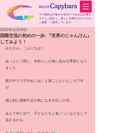
​ママ職
ママ職®は子連れや在宅でできるお仕事を
ママにご紹介し、
新しい仕事のスタイルを
ご提案・ご提供しています。
2021年11月29日
国際交流の初めの一歩♪『世界のじゃんけん』
してみよう！
みなさん、こんにちは！
あっという間に、木枯らしが身に染みる季節となり
ました。
家の中で１日中ぬくぬくと過ごしたいところです
が、
個人的に運動不足が気になる今日この頃…
あえて外に出て、子どもたちと鬼ごっこなどをして
温まるのも、