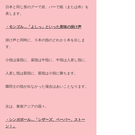
日本と同じ形のグーで岩、パーで紙（または布）を
表します。
・モンゴル…「よしっ」といった意味の掛け声
掛け声と同時に、５本の指のどれか１本を出しま
す。
小指は薬指に、薬指は中指に、中指は人差し指に、
人差し指は親指に、親指は小指に勝ちます。
隣同士の指が出なかった場合はあいことなります。
次は、東南アジアの国々。
・シンガポール…「シザーズ、ペーパー、ストー
ン！」