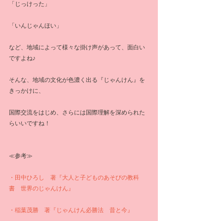
「じっけった」
「いんじゃんほい」
など、地域によって様々な掛け声があって、面白い
ですよね♪
そんな、地域の文化が色濃く出る『じゃんけん』を
きっかけに、
国際交流をはじめ、さらには国際理解を深められた
らいいですね！
≪参考≫
・田中ひろし　著『大人と子どものあそびの教科
書　世界のじゃんけん』
・稲葉茂勝　著『じゃんけん必勝法　昔と今』