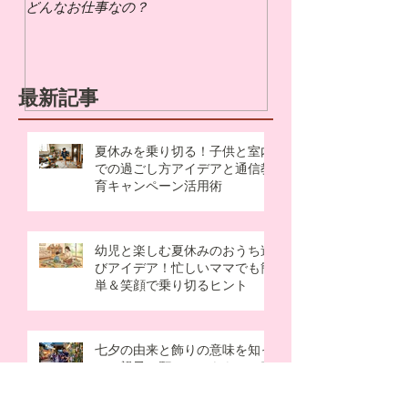
どんなお仕事なの？
いの？
最新記事
夏休みを乗り切る！子供と室内
での過ごし方アイデアと通信教
育キャンペーン活用術
幼児と楽しむ夏休みのおうち遊
びアイデア！忙しいママでも簡
単＆笑顔で乗り切るヒント
七夕の由来と飾りの意味を知っ
て、親子の願いごとをもっと素
敵に♪