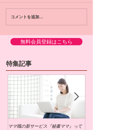
コメントを追加…
無料会員登録はこちら
特集記事
ママ職の新サービス『秘書ママ』って
ママ職でお仕事するに