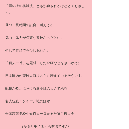
「畳の上の格闘技」とも形容されるほどとても激し
く、
且つ、長時間の試合に耐えうる
気力・体力が必要な競技なのだとか。
そして冒頭でも少し触れた、
「百人一首」を題材にした映画などをきっかけに、
日本国内の競技人口はさらに増えているそうです。
競技かるたにおける最高峰の大会である、
名人位戦・クイーン戦のほか、
全国高等学校小倉百人一首かるた選手権大会
（かるた甲子園）も有名ですが、