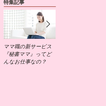
特集記事
ママ職の新サービス
ママ職でお仕事する
『秘書ママ』ってど
にはどうすればいい
んなお仕事なの？
の？