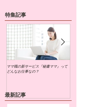
特集記事
ママ職の新サービス『秘書ママ』って
ママ職でお仕事するに
どんなお仕事なの？
いの？
最新記事